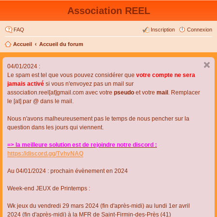
Association REEL
FAQ
Inscription
Connexion
Accueil
Accueil du forum
04/01/2024 :
Le spam est tel que vous pouvez considérer que
votre compte ne sera
jamais activé
si vous n'envoyez pas un mail sur
association.reel[at]gmail.com avec votre
pseudo
et votre
mail
. Remplacer
le [at] par @ dans le mail.
Nous n'avons malheureusement pas le temps de nous pencher sur la
question dans les jours qui viennent.
=> la meilleure solution est de rejoindre notre discord :
https://discord.gg/TvhyNAQ
Au 04/01/2024 : prochain évènement en 2024
Week-end JEUX de Printemps :
Wk jeux du vendredi 29 mars 2024 (fin d'après-midi) au lundi 1er avril
2024 (fin d'après-midi) à la MFR de Saint-Firmin-des-Près (41)