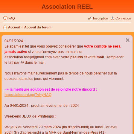
Association REEL
FAQ
Inscription
Connexion
Accueil
Accueil du forum
04/01/2024 :
Le spam est tel que vous pouvez considérer que
votre compte ne sera
jamais activé
si vous n'envoyez pas un mail sur
association.reel[at]gmail.com avec votre
pseudo
et votre
mail
. Remplacer
le [at] par @ dans le mail.
Nous n'avons malheureusement pas le temps de nous pencher sur la
question dans les jours qui viennent.
=> la meilleure solution est de rejoindre notre discord :
https://discord.gg/TvhyNAQ
Au 04/01/2024 : prochain évènement en 2024
Week-end JEUX de Printemps :
Wk jeux du vendredi 29 mars 2024 (fin d'après-midi) au lundi 1er avril
2024 (fin d'après-midi) à la MFR de Saint-Firmin-des-Près (41)