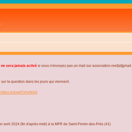
L
 ne sera jamais activé
si vous n'envoyez pas un mail sur association.reel[at]gmai
r la question dans les jours qui viennent.
s://discord.gg/TvhyNAQ
r avril 2024 (fin d'après-midi) à la MFR de Saint-Firmin-des-Près (41)