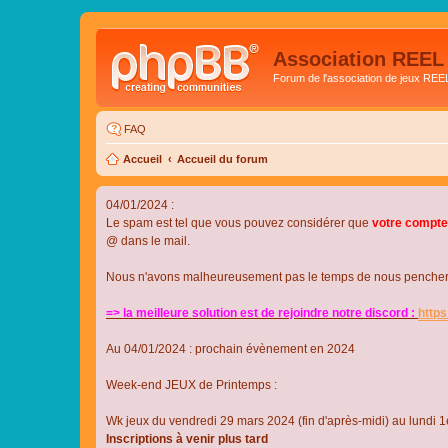
Association REEL
Forum de l'association de jeux REE
FAQ
Accueil
Accueil du forum
04/01/2024 :
Le spam est tel que vous pouvez considérer que
votre compte
@ dans le mail.
Nous n'avons malheureusement pas le temps de nous pencher su
=> la meilleure solution est de rejoindre notre discord :
http
Au 04/01/2024 : prochain évènement en 2024
Week-end JEUX de Printemps :
Wk jeux du vendredi 29 mars 2024 (fin d'après-midi) au lundi 1e
Inscriptions à venir plus tard