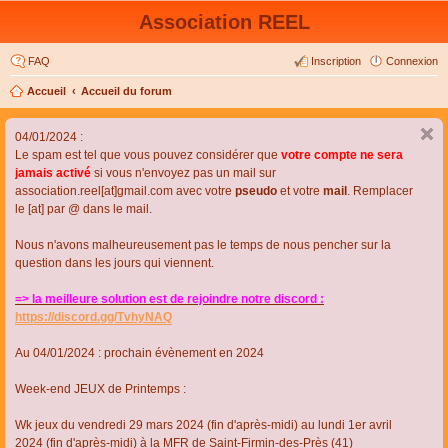
Association REEL
FAQ
Inscription
Connexion
Accueil
Accueil du forum
04/01/2024 :
Le spam est tel que vous pouvez considérer que
votre compte ne sera
jamais activé
si vous n'envoyez pas un mail sur
association.reel[at]gmail.com avec votre
pseudo
et votre
mail
. Remplacer
le [at] par @ dans le mail.
Nous n'avons malheureusement pas le temps de nous pencher sur la
question dans les jours qui viennent.
=> la meilleure solution est de rejoindre notre discord :
https://discord.gg/TvhyNAQ
Au 04/01/2024 : prochain évènement en 2024
Week-end JEUX de Printemps :
Wk jeux du vendredi 29 mars 2024 (fin d'après-midi) au lundi 1er avril
2024 (fin d'après-midi) à la MFR de Saint-Firmin-des-Près (41)