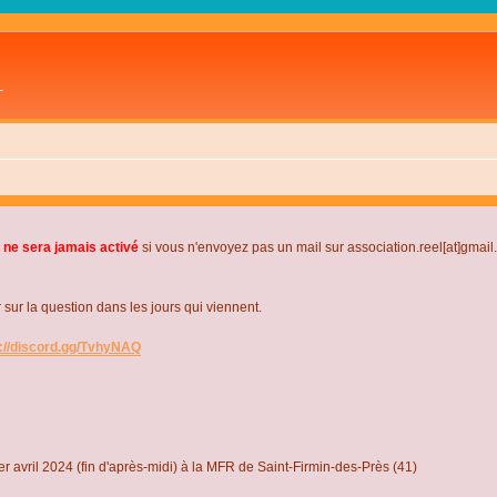
L
 ne sera jamais activé
si vous n'envoyez pas un mail sur association.reel[at]gmai
r la question dans les jours qui viennent.
s://discord.gg/TvhyNAQ
r avril 2024 (fin d'après-midi) à la MFR de Saint-Firmin-des-Près (41)