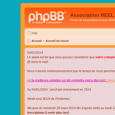
Association REEL
Forum de l'association de jeux REE
FAQ
Accueil
Accueil du forum
04/01/2024 :
Le spam est tel que vous pouvez considérer que
votre compte
@ dans le mail.
Nous n'avons malheureusement pas le temps de nous pencher su
=> la meilleure solution est de rejoindre notre discord :
http
Au 04/01/2024 : prochain évènement en 2024
Week-end JEUX de Printemps :
Wk jeux du vendredi 29 mars 2024 (fin d'après-midi) au lundi 1e
Inscriptions à venir plus tard