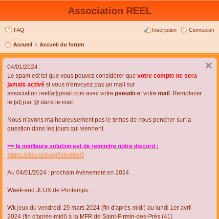
Association REEL
FAQ
Inscription
Connexion
Accueil
Accueil du forum
04/01/2024 :
Le spam est tel que vous pouvez considérer que
votre compte ne sera
jamais activé
si vous n'envoyez pas un mail sur
association.reel[at]gmail.com avec votre
pseudo
et votre
mail
. Remplacer
le [at] par @ dans le mail.
Nous n'avons malheureusement pas le temps de nous pencher sur la
question dans les jours qui viennent.
=> la meilleure solution est de rejoindre notre discord :
https://discord.gg/TvhyNAQ
Au 04/01/2024 : prochain évènement en 2024
Week-end JEUX de Printemps :
Wk jeux du vendredi 29 mars 2024 (fin d'après-midi) au lundi 1er avril
2024 (fin d'après-midi) à la MFR de Saint-Firmin-des-Près (41)