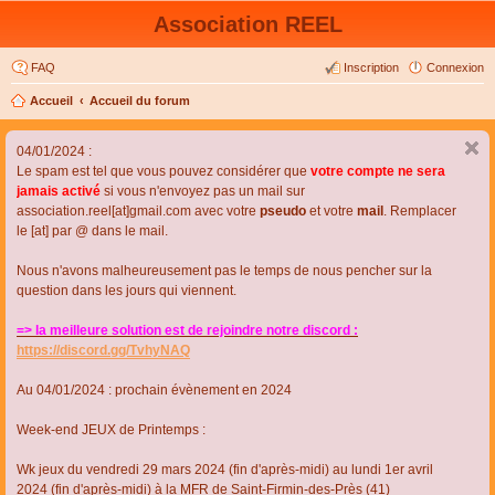
Association REEL
FAQ
Inscription
Connexion
Accueil
Accueil du forum
04/01/2024 :
Le spam est tel que vous pouvez considérer que
votre compte ne sera
jamais activé
si vous n'envoyez pas un mail sur
association.reel[at]gmail.com avec votre
pseudo
et votre
mail
. Remplacer
le [at] par @ dans le mail.
Nous n'avons malheureusement pas le temps de nous pencher sur la
question dans les jours qui viennent.
=> la meilleure solution est de rejoindre notre discord :
https://discord.gg/TvhyNAQ
Au 04/01/2024 : prochain évènement en 2024
Week-end JEUX de Printemps :
Wk jeux du vendredi 29 mars 2024 (fin d'après-midi) au lundi 1er avril
2024 (fin d'après-midi) à la MFR de Saint-Firmin-des-Près (41)