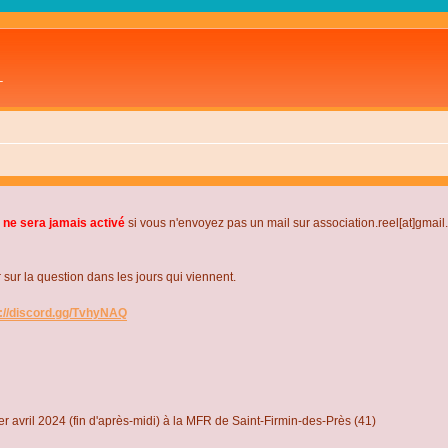
L
 ne sera jamais activé
si vous n'envoyez pas un mail sur association.reel[at]gmai
r la question dans les jours qui viennent.
s://discord.gg/TvhyNAQ
r avril 2024 (fin d'après-midi) à la MFR de Saint-Firmin-des-Près (41)