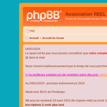
Association REEL
Forum de l'association de jeux REE
FAQ
Accueil
Accueil du forum
04/01/2024 :
Le spam est tel que vous pouvez considérer que
votre compte
@ dans le mail.
Nous n'avons malheureusement pas le temps de nous pencher su
=> la meilleure solution est de rejoindre notre discord :
http
Au 04/01/2024 : prochain évènement en 2024
Week-end JEUX de Printemps :
Wk jeux du vendredi 29 mars 2024 (fin d'après-midi) au lundi 1e
Inscriptions à venir plus tard