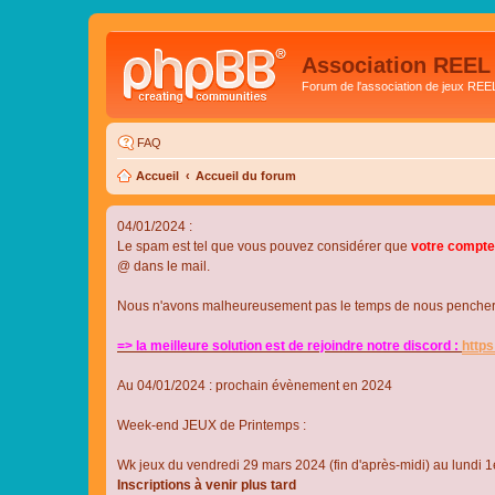
Association REEL
Forum de l'association de jeux REE
FAQ
Accueil
Accueil du forum
04/01/2024 :
Le spam est tel que vous pouvez considérer que
votre compte
@ dans le mail.
Nous n'avons malheureusement pas le temps de nous pencher su
=> la meilleure solution est de rejoindre notre discord :
http
Au 04/01/2024 : prochain évènement en 2024
Week-end JEUX de Printemps :
Wk jeux du vendredi 29 mars 2024 (fin d'après-midi) au lundi 1e
Inscriptions à venir plus tard