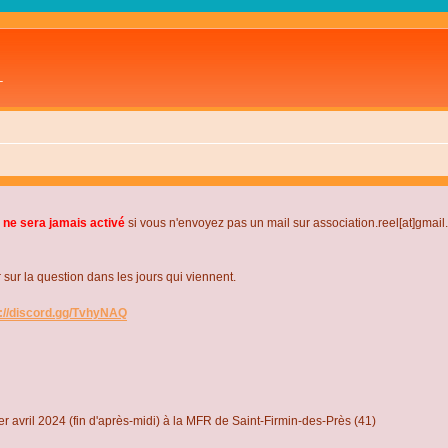
L
 ne sera jamais activé
si vous n'envoyez pas un mail sur association.reel[at]gmai
r la question dans les jours qui viennent.
s://discord.gg/TvhyNAQ
r avril 2024 (fin d'après-midi) à la MFR de Saint-Firmin-des-Près (41)