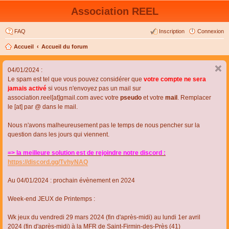
Association REEL
FAQ
Inscription
Connexion
Accueil
Accueil du forum
04/01/2024 :
Le spam est tel que vous pouvez considérer que
votre compte ne sera
jamais activé
si vous n'envoyez pas un mail sur
association.reel[at]gmail.com avec votre
pseudo
et votre
mail
. Remplacer
le [at] par @ dans le mail.
Nous n'avons malheureusement pas le temps de nous pencher sur la
question dans les jours qui viennent.
=> la meilleure solution est de rejoindre notre discord :
https://discord.gg/TvhyNAQ
Au 04/01/2024 : prochain évènement en 2024
Week-end JEUX de Printemps :
Wk jeux du vendredi 29 mars 2024 (fin d'après-midi) au lundi 1er avril
2024 (fin d'après-midi) à la MFR de Saint-Firmin-des-Près (41)