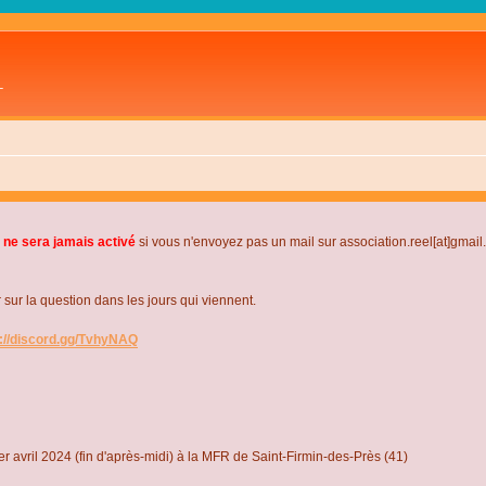
L
 ne sera jamais activé
si vous n'envoyez pas un mail sur association.reel[at]gmai
r la question dans les jours qui viennent.
s://discord.gg/TvhyNAQ
r avril 2024 (fin d'après-midi) à la MFR de Saint-Firmin-des-Près (41)