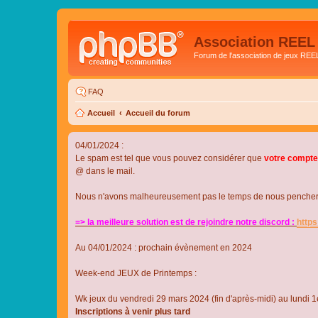
Association REEL
Forum de l'association de jeux REE
FAQ
Accueil
Accueil du forum
04/01/2024 :
Le spam est tel que vous pouvez considérer que
votre compte
@ dans le mail.
Nous n'avons malheureusement pas le temps de nous pencher su
=> la meilleure solution est de rejoindre notre discord :
http
Au 04/01/2024 : prochain évènement en 2024
Week-end JEUX de Printemps :
Wk jeux du vendredi 29 mars 2024 (fin d'après-midi) au lundi 1e
Inscriptions à venir plus tard