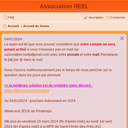
Association REEL
FAQ
Inscription
Connexion
Accueil
Accueil du forum
04/01/2024 :
Le spam est tel que vous pouvez considérer que
votre compte ne sera
jamais activé
si vous n'envoyez pas un mail sur
association.reel[at]gmail.com avec votre
pseudo
et votre
mail
. Remplacer
le [at] par @ dans le mail.
Nous n'avons malheureusement pas le temps de nous pencher sur la
question dans les jours qui viennent.
=> la meilleure solution est de rejoindre notre discord :
https://discord.gg/TvhyNAQ
Au 04/01/2024 : prochain évènement en 2024
Week-end JEUX de Printemps :
Wk jeux du vendredi 29 mars 2024 (fin d'après-midi) au lundi 1er avril
2024 (fin d'après-midi) à la MFR de Saint-Firmin-des-Près (41)