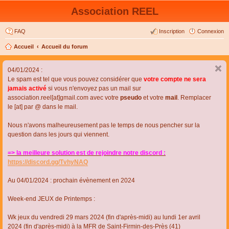
Association REEL
FAQ
Inscription
Connexion
Accueil
Accueil du forum
04/01/2024 :
Le spam est tel que vous pouvez considérer que
votre compte ne sera
jamais activé
si vous n'envoyez pas un mail sur
association.reel[at]gmail.com avec votre
pseudo
et votre
mail
. Remplacer
le [at] par @ dans le mail.
Nous n'avons malheureusement pas le temps de nous pencher sur la
question dans les jours qui viennent.
=> la meilleure solution est de rejoindre notre discord :
https://discord.gg/TvhyNAQ
Au 04/01/2024 : prochain évènement en 2024
Week-end JEUX de Printemps :
Wk jeux du vendredi 29 mars 2024 (fin d'après-midi) au lundi 1er avril
2024 (fin d'après-midi) à la MFR de Saint-Firmin-des-Près (41)