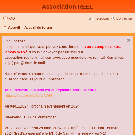
Association REEL
FAQ
Inscription
Connexion
Accueil
Accueil du forum
04/01/2024 :
Le spam est tel que vous pouvez considérer que
votre compte ne sera
jamais activé
si vous n'envoyez pas un mail sur
association.reel[at]gmail.com avec votre
pseudo
et votre
mail
. Remplacer
le [at] par @ dans le mail.
Nous n'avons malheureusement pas le temps de nous pencher sur la
question dans les jours qui viennent.
=> la meilleure solution est de rejoindre notre discord :
https://discord.gg/TvhyNAQ
Au 04/01/2024 : prochain évènement en 2024
Week-end JEUX de Printemps :
Wk jeux du vendredi 29 mars 2024 (fin d'après-midi) au lundi 1er avril
2024 (fin d'après-midi) à la MFR de Saint-Firmin-des-Près (41)