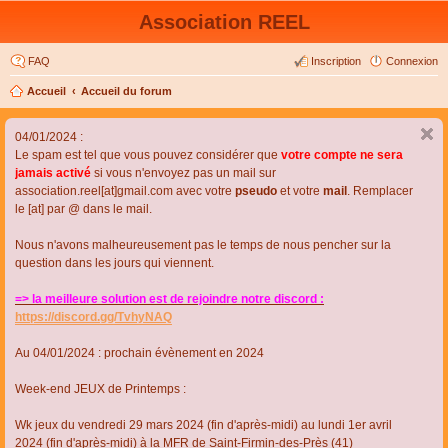
Association REEL
FAQ
Inscription
Connexion
Accueil
Accueil du forum
04/01/2024 :
Le spam est tel que vous pouvez considérer que
votre compte ne sera
jamais activé
si vous n'envoyez pas un mail sur
association.reel[at]gmail.com avec votre
pseudo
et votre
mail
. Remplacer
le [at] par @ dans le mail.
Nous n'avons malheureusement pas le temps de nous pencher sur la
question dans les jours qui viennent.
=> la meilleure solution est de rejoindre notre discord :
https://discord.gg/TvhyNAQ
Au 04/01/2024 : prochain évènement en 2024
Week-end JEUX de Printemps :
Wk jeux du vendredi 29 mars 2024 (fin d'après-midi) au lundi 1er avril
2024 (fin d'après-midi) à la MFR de Saint-Firmin-des-Près (41)