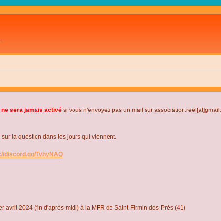
L
 ne sera jamais activé
si vous n'envoyez pas un mail sur association.reel[at]gmai
r la question dans les jours qui viennent.
s://discord.gg/TvhyNAQ
r avril 2024 (fin d'après-midi) à la MFR de Saint-Firmin-des-Près (41)