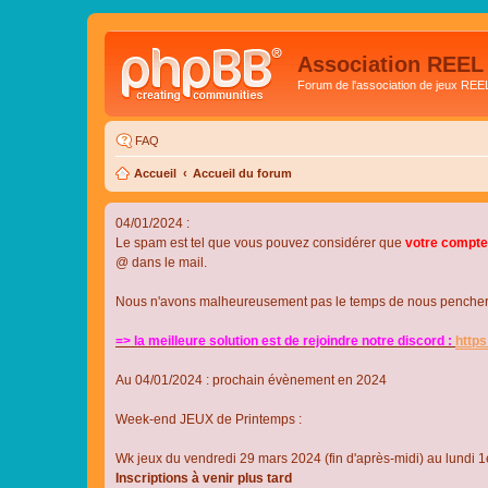
Association REEL
Forum de l'association de jeux REE
FAQ
Accueil
Accueil du forum
04/01/2024 :
Le spam est tel que vous pouvez considérer que
votre compte
@ dans le mail.
Nous n'avons malheureusement pas le temps de nous pencher su
=> la meilleure solution est de rejoindre notre discord :
http
Au 04/01/2024 : prochain évènement en 2024
Week-end JEUX de Printemps :
Wk jeux du vendredi 29 mars 2024 (fin d'après-midi) au lundi 1e
Inscriptions à venir plus tard