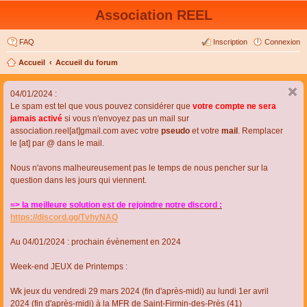
Association REEL
FAQ
Inscription
Connexion
Accueil
Accueil du forum
04/01/2024 :
Le spam est tel que vous pouvez considérer que
votre compte ne sera
jamais activé
si vous n'envoyez pas un mail sur
association.reel[at]gmail.com avec votre
pseudo
et votre
mail
. Remplacer
le [at] par @ dans le mail.
Nous n'avons malheureusement pas le temps de nous pencher sur la
question dans les jours qui viennent.
=> la meilleure solution est de rejoindre notre discord :
https://discord.gg/TvhyNAQ
Au 04/01/2024 : prochain évènement en 2024
Week-end JEUX de Printemps :
Wk jeux du vendredi 29 mars 2024 (fin d'après-midi) au lundi 1er avril
2024 (fin d'après-midi) à la MFR de Saint-Firmin-des-Près (41)