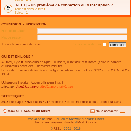
e
g
n
[REEL] - Un problème de connexion ou d'inscription ?
p
e
l
l
n
Tout est dans le titre !
u
u
o
Sujets :
1
l
s
n
e
r
l
p
é
u
l
CONNEXION
•
INSCRIPTION
c
l
u
e
e
Nom d’utilisateur :
s
n
p
r
t
l
Mot de passe :
é
u
c
s
J’ai oublié mon mot de passe
Se souvenir de moi
e
r
n
é
t
c
QUI EST EN LIGNE ?
e
n
Au total, il y a
8
utilisateurs en ligne :: 0 inscrit, 0 invisible et 8 invités (selon le nombre
t
d’utilisateurs actifs des 5 dernières minutes)
Le nombre maximal d’utilisateurs en ligne simultanément a été de
3527
le Jeu 23 Oct 2025
13:51
Utilisateurs inscrits : Aucun utilisateur inscrit
Légende :
Administrateurs
,
Modérateurs généraux
STATISTIQUES
2618
messages •
421
sujets •
217
membres • Notre membre le plus récent est
Lena
Accueil
Accueil du forum
Nous contacter
Développé par
phpBB
® Forum Software © phpBB Limited
Traduction française officielle
©
Maël Soucaze
©
REEL
- 2002 - 2019