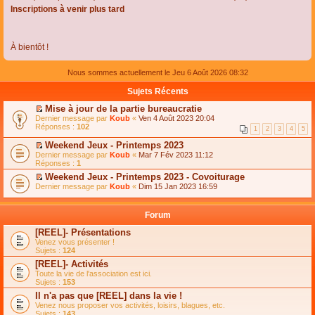
Inscriptions à venir plus tard
À bientôt !
Nous sommes actuellement le Jeu 6 Août 2026 08:32
Sujets Récents
Mise à jour de la partie bureaucratie
C
Dernier message par
Koub
«
Ven 4 Août 2023 20:04
o
Réponses :
102
1
2
3
4
5
n
s
Weekend Jeux - Printemps 2023
u
C
Dernier message par
Koub
«
Mar 7 Fév 2023 11:12
l
o
Réponses :
1
t
n
e
Weekend Jeux - Printemps 2023 - Covoiturage
s
r
C
Dernier message par
u
Koub
«
Dim 15 Jan 2023 16:59
l
o
l
e
n
t
m
s
e
Forum
e
u
r
s
l
l
[REEL]- Présentations
s
t
e
Venez vous présenter !
a
e
m
Sujets :
124
g
r
e
e
l
s
[REEL]- Activités
n
e
s
Toute la vie de l'association est ici.
o
m
a
Sujets :
153
n
e
g
l
s
Il n'a pas que [REEL] dans la vie !
e
u
s
n
Venez nous proposer vos activités, loisirs, blagues, etc.
l
a
o
Sujets :
143