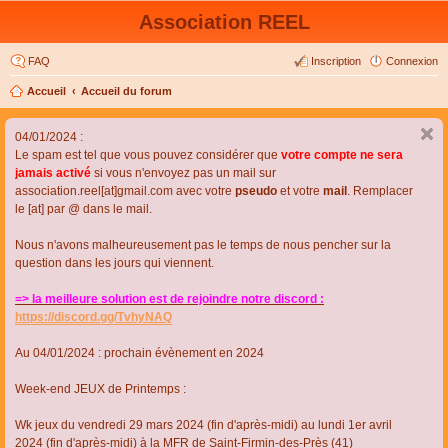
Association REEL
FAQ
Inscription
Connexion
Accueil
Accueil du forum
04/01/2024 :
Le spam est tel que vous pouvez considérer que
votre compte ne sera
jamais activé
si vous n'envoyez pas un mail sur
association.reel[at]gmail.com avec votre
pseudo
et votre
mail
. Remplacer
le [at] par @ dans le mail.
Nous n'avons malheureusement pas le temps de nous pencher sur la
question dans les jours qui viennent.
=> la meilleure solution est de rejoindre notre discord :
https://discord.gg/TvhyNAQ
Au 04/01/2024 : prochain évènement en 2024
Week-end JEUX de Printemps :
Wk jeux du vendredi 29 mars 2024 (fin d'après-midi) au lundi 1er avril
2024 (fin d'après-midi) à la MFR de Saint-Firmin-des-Près (41)