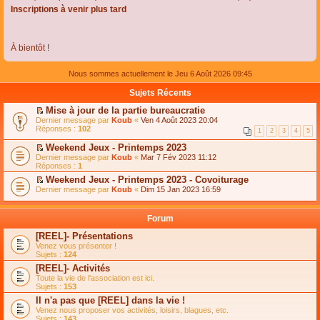
Inscriptions à venir plus tard
À bientôt !
Nous sommes actuellement le Jeu 6 Août 2026 09:45
Sujets Récents
Mise à jour de la partie bureaucratie
C
Dernier message par
Koub
«
Ven 4 Août 2023 20:04
o
Réponses :
102
1
2
3
4
5
n
s
Weekend Jeux - Printemps 2023
u
C
Dernier message par
Koub
«
Mar 7 Fév 2023 11:12
l
o
Réponses :
1
t
n
e
Weekend Jeux - Printemps 2023 - Covoiturage
s
r
C
Dernier message par
u
Koub
«
Dim 15 Jan 2023 16:59
l
o
l
e
n
t
m
s
e
Forum
e
u
r
s
l
l
[REEL]- Présentations
s
t
e
Venez vous présenter !
a
e
m
Sujets :
124
g
r
e
e
l
s
[REEL]- Activités
n
e
s
Toute la vie de l'association est ici.
o
m
a
Sujets :
153
n
e
g
l
s
Il n'a pas que [REEL] dans la vie !
e
u
s
n
Venez nous proposer vos activités, loisirs, blagues, etc.
l
a
o
Sujets :
143