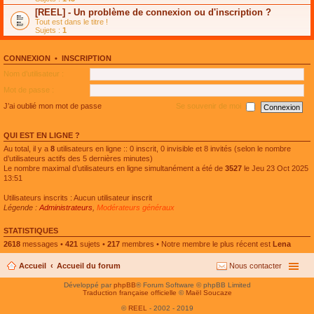
e
g
n
[REEL] - Un problème de connexion ou d'inscription ?
p
e
l
l
n
Tout est dans le titre !
u
u
o
Sujets :
1
l
s
n
e
r
l
p
é
u
l
CONNEXION
•
INSCRIPTION
c
l
u
e
e
Nom d’utilisateur :
s
n
p
r
t
l
Mot de passe :
é
u
c
s
J’ai oublié mon mot de passe
Se souvenir de moi
e
r
n
é
t
c
QUI EST EN LIGNE ?
e
n
Au total, il y a
8
utilisateurs en ligne :: 0 inscrit, 0 invisible et 8 invités (selon le nombre
t
d’utilisateurs actifs des 5 dernières minutes)
Le nombre maximal d’utilisateurs en ligne simultanément a été de
3527
le Jeu 23 Oct 2025
13:51
Utilisateurs inscrits : Aucun utilisateur inscrit
Légende :
Administrateurs
,
Modérateurs généraux
STATISTIQUES
2618
messages •
421
sujets •
217
membres • Notre membre le plus récent est
Lena
Accueil
Accueil du forum
Nous contacter
Développé par
phpBB
® Forum Software © phpBB Limited
Traduction française officielle
©
Maël Soucaze
©
REEL
- 2002 - 2019