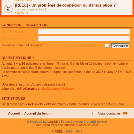
e
g
n
[REEL] - Un problème de connexion ou d'inscription ?
p
e
l
l
n
Tout est dans le titre !
u
u
o
Sujets :
1
l
s
n
e
r
l
p
é
u
l
CONNEXION
•
INSCRIPTION
c
l
u
e
e
Nom d’utilisateur :
s
n
p
r
t
l
Mot de passe :
é
u
c
s
J’ai oublié mon mot de passe
Se souvenir de moi
e
r
n
é
t
c
QUI EST EN LIGNE ?
e
n
Au total, il y a
16
utilisateurs en ligne :: 0 inscrit, 0 invisible et 16 invités (selon le nombre
t
d’utilisateurs actifs des 5 dernières minutes)
Le nombre maximal d’utilisateurs en ligne simultanément a été de
3527
le Jeu 23 Oct 2025
13:51
Utilisateurs inscrits : Aucun utilisateur inscrit
Légende :
Administrateurs
,
Modérateurs généraux
STATISTIQUES
2618
messages •
421
sujets •
217
membres • Notre membre le plus récent est
Lena
Accueil
Accueil du forum
Nous contacter
Développé par
phpBB
® Forum Software © phpBB Limited
Traduction française officielle
©
Maël Soucaze
©
REEL
- 2002 - 2019