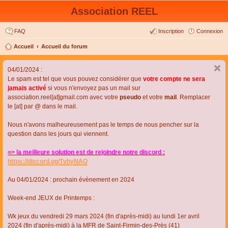
Association REEL
FAQ
Inscription
Connexion
Accueil
Accueil du forum
04/01/2024 :
Le spam est tel que vous pouvez considérer que
votre compte ne sera
jamais activé
si vous n'envoyez pas un mail sur
association.reel[at]gmail.com avec votre
pseudo
et votre
mail
. Remplacer
le [at] par @ dans le mail.
Nous n'avons malheureusement pas le temps de nous pencher sur la
question dans les jours qui viennent.
=> la meilleure solution est de rejoindre notre discord :
https://discord.gg/TvhyNAQ
Au 04/01/2024 : prochain évènement en 2024
Week-end JEUX de Printemps :
Wk jeux du vendredi 29 mars 2024 (fin d'après-midi) au lundi 1er avril
2024 (fin d'après-midi) à la MFR de Saint-Firmin-des-Près (41)