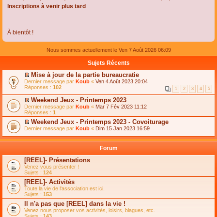
Inscriptions à venir plus tard
À bientôt !
Nous sommes actuellement le Ven 7 Août 2026 06:09
Sujets Récents
Mise à jour de la partie bureaucratie
C
Dernier message par
Koub
«
Ven 4 Août 2023 20:04
o
Réponses :
102
1
2
3
4
5
n
s
Weekend Jeux - Printemps 2023
u
C
Dernier message par
Koub
«
Mar 7 Fév 2023 11:12
l
o
Réponses :
1
t
n
e
Weekend Jeux - Printemps 2023 - Covoiturage
s
r
C
Dernier message par
u
Koub
«
Dim 15 Jan 2023 16:59
l
o
l
e
n
t
m
s
e
Forum
e
u
r
s
l
l
[REEL]- Présentations
s
t
e
Venez vous présenter !
a
e
m
Sujets :
124
g
r
e
e
l
s
[REEL]- Activités
n
e
s
Toute la vie de l'association est ici.
o
m
a
Sujets :
153
n
e
g
l
s
Il n'a pas que [REEL] dans la vie !
e
u
s
n
Venez nous proposer vos activités, loisirs, blagues, etc.
l
a
o
Sujets :
143